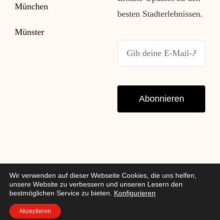
München
besten Stadterlebnissen.
Münster
Abonnieren
Wir verwenden auf dieser Webseite Cookies, die uns helfen,
unsere Website zu verbessern und unseren Lesern den
© Copyright 2007 – 2026 |
Impressum
|
Datenschutz
|
bestmöglichen Service zu bieten.
Konfigurieren
cityinsights.de
Akzeptieren