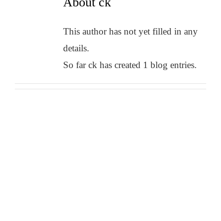
About ck
This author has not yet filled in any
details.
So far ck has created 1 blog entries.
Die 8 schönsten Altstädte in NRW –
diese Städte sind einen Besuch
wert!