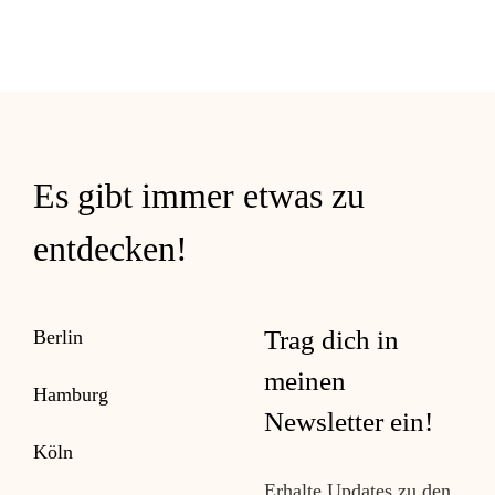
schönsten
Altstädte
in
NRW
–
diese
Städte
Es gibt immer etwas zu
sind
einen
entdecken!
Besuch
wert!
Trag dich in
Berlin
meinen
Hamburg
Newsletter ein!
Köln
Erhalte Updates zu den