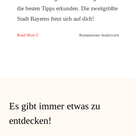
die besten Tipps erkunden. Die zweitgrößte
Stadt Bayerns freut sich auf dich!
für
Read More
Kommentare deaktiviert
Macht
großen
Spaß:
Eine
Stadtführ
in
Nürnberg
Es gibt immer etwas zu
entdecken!